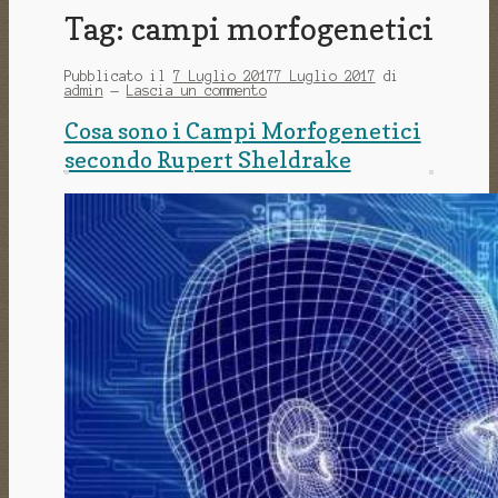
Tag:
campi morfogenetici
Pubblicato il
7 Luglio 2017
7 Luglio 2017
di
admin
—
Lascia un commento
Cosa sono i Campi Morfogenetici
secondo Rupert Sheldrake