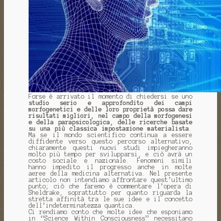
Forse è arrivato il momento di chiedersi se uno
studio serio e approfondito dei campi
morfogenetici e delle loro proprietà possa dare
risultati migliori, nel campo della morfogenesi
e della parapsicologica, delle ricerche basate
su una più classica impostazione materialista
.
Ma se il mondo scientifico continua a essere
diffidente verso questo percorso alternativo,
chiaramente questi nuovi studi impiegheranno
molto più tempo per svilupparsi, e ciò avrà un
costo sociale e nazionale. Fenomeni simili
hanno impedito il progresso anche in molte
aeree della medicina alternativa. Nel presente
articolo non intendiamo affrontare quest’ultimo
punto; ciò che faremo è commentare l’opera di
Sheldrake, soprattutto per quanto riguarda la
stretta affinità tra le sue idee e il concetto
dell’indeterminatezza quantica.
Ci rendiamo conto che molte idee che esponiamo
in “Science Within Consciousness” necessitano