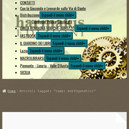
CONTATTI
Con la Gioconda e Leonardo sulla Via di Dante
Distribuzione
Espandi il menu child
Campania-Puglia-Basilicata
EMILIA ROMAGNA-MARCHE-ABRUZZO
Espandi il menu child
FASTBOOK
Espandi il menu child
IL GIARDINO DEI LIBRI
Espandi il menu child
Lazio
Espandi il menu child
MACROLIBRARSI
Espandi il menu child
Piemonte - Liguria - Valle D’Aosta
Espandi il menu child
SICILIA
Home
Articoli taggati “campi morfogenetici”