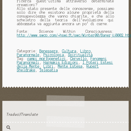
ricerca quest’ultima attraverso determinate
creazioni?
Allo stato presente delle conoscenze, possiamo
solo dire che esistono alcune proprietà della
consapevolezza che vanno chiarite, e che allo
scheletro della teoria dell’evoluzione qui
abbozzata va aggiunta ancora un po’ di carne.
Fonte: Science Within Consciousness:
http://www.swcp.com/~hswift/swc/Winter00/Banerji0002.ht
Categorie:
Benessere
,
Cultura
,
Libro
,
Paranormale
,
Psicologia
,
Spiritualità
Tag:
campi morfogenetici
,
Cervello
,
Fenomeni
Paranormali
,
Harmakis Edizioni
,
I Poteri Estesi
della Mente
,
Libri
,
Mente Estesa
,
Rupert
Sheldrake
,
Telepatia
Traduci/Translate