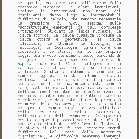
spiegabile, ora come ora, all’interno della
meccanica quantica. Le altre transizioni,
incluse le interazioni non-lineari dei
costituenti, danno luogo a insormontabili
difficoltà di calcolo, che rendono necessaria
la creazione di nuovi assiomi sulle
macrostrutture emergenti da tali complesse
interazioni. Studiamo la Fisica nucleare, la
Fisica atomica, la Fisica classica (incluse la
Fisica ottica e geometrica), la Fisica
molecolare, la Chimica, la Biologia, la
Psicologia, la Sociologia, ognuna come una
disciplina a se stante, con le sue proprie
leggi. Ora invece torniamo a esse, cercando di
integrare il nostro sapere con le teorie di
Rupert Sheldrake
.I Campi morfogenetici La
scienza materialista non è un complesso
unificato. Studiando sistemi di complessità
sempre maggiore, questi ultimi sembrano
sviluppare un proprio sistema di proprietà
assiomatiche. La scienza materialista, come è
noto, sostiene che dalla meccanica quantistica
delle particelle subatomiche si può derivare la
meccanica quantistica delle strutture atomiche
e molecolari, e da queste ultime le proprietà
chimiche delle sostanze, che a loro volta
spiegano i fenomeni vitali e sono alla base
della psicologia, della sociologia,
dell’economia e della cosmologia. Ovunque sia
possibile, questi passaggi sono stati studiati,
spesso con risultati soddisfacenti. Tuttavia,
lo studio di alcuni di essi presenta grandi
difficoltà. Nel caso della meccanica
quantistica, le difficoltà sembrano inerenti