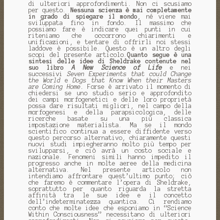
di ulteriori approfondimenti. Non ci scusiamo
per questo.
Nessuna scienza è mai completamente
in grado di spiegare il mondo
, né viene mai
sviluppata fino in fondo. Il massimo che
possiamo fare è indicare quei punti in cui
riteniamo che occorrono chiarimenti e
unificazioni, e tentare di offrirli noi stessi
laddove è possibile. Questo è un altro degli
scopi del presente articolo.
Quanto segue è una
sintesi delle idee di Sheldrake contenute nel
suo libro
A New Science of Life
e nei
successivi
Seven Experiments that could Change
the World
e
Dogs that Know When their Masters
are Coming Home.
Forse è arrivato il momento di
chiedersi se uno studio serio e approfondito
dei campi morfogenetici e delle loro proprietà
possa dare risultati migliori, nel campo della
morfogenesi e della parapsicologica, delle
ricerche basate su una più classica
impostazione materialista. Ma se il mondo
scientifico continua a essere diffidente verso
questo percorso alternativo, chiaramente questi
nuovi studi impiegheranno molto più tempo per
svilupparsi, e ciò avrà un costo sociale e
nazionale. Fenomeni simili hanno impedito il
progresso anche in molte aeree della medicina
alternativa. Nel presente articolo non
intendiamo affrontare quest’ultimo punto; ciò
che faremo è commentare l’opera di Sheldrake,
soprattutto per quanto riguarda la stretta
affinità tra le sue idee e il concetto
dell’indeterminatezza quantica. Ci rendiamo
conto che molte idee che esponiamo in “Science
Within Consciousness” necessitano di ulteriori