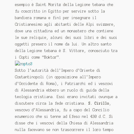
esempio è Saint Moritz della Legione tebana che
fu coscritto in Egitto per servire sotto la
bandiera romana e finì per insegnare il
Cristianesimo agli abitanti delle Alpi svizzere,
dove una cittadina ed un monastero che contiene
le sue reliquie, alcuni dei suoi libri e dei suoi
oggetti presero il nome da lui. Un altro santo
della Legione tebana è S. Vittore, conosciuto tra
i Copti come “Boktor”.
Sotto l’autorità dell’Impero d’Oriente di
Costantinopoli (in opposizione all’Impero
d’Occidente di Roma), i Patriarchi ed i vescovi
di Alessandria ebbero un ruolo di guida della
teologia cristiana. Essi erano invitati ovunque a
discutere circa la fede cristiana.
S. Cirillo
,
vescovo d’Alessandria, fu a capo del Concilio
ecumenico che si tenne ad Efeso nel 430 d.C. Si
disse che i vescovi della Chiesa di Alessandria
nulla facevano se non trascorrere il loro tempo