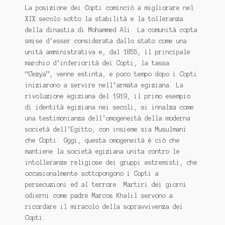
La posizione dei Copti cominciò a migliorare nel
XIX secolo sotto la stabilità e la tolleranza
della dinastia di Mohammed Ali. La comunità copta
smise d’esser considerata dallo stato come una
unità amministrativa e, dal 1855, il principale
marchio d’inferiorità dei Copti, la tassa
“Gezya”, venne estinta, e poco tempo dopo i Copti
iniziarono a servire nell’armata egiziana. La
rivoluzione egiziana del 1919, il primo esempio
di identità egiziana nei secoli, si innalza come
una testimonianza dell’omogeneità della moderna
società dell’Egitto, con insieme sia Musulmani
che Copti. Oggi, questa omogeneità è ciò che
mantiene la società egiziana unita contro le
intolleranze religiose dei gruppi estremisti, che
occasionalmente sottopongono i Copti a
persecuzioni ed al terrore. Martiri dei giorni
odierni come padre Marcos Khalil servono a
ricordare il miracolo della sopravvivenza dei
Copti.