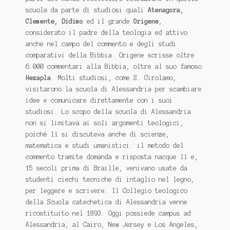
scuola da parte di studiosi quali
Atenagora,
Clemente, Didimo
ed il grande
Origene
,
considerato il padre della teologia ed attivo
anche nel campo del commento e degli studi
comparativi della Bibbia. Origene scrisse oltre
6.000 commentari alla Bibbia, oltre al suo famoso
Hexapla
. Molti studiosi, come S. Girolamo,
visitarono la scuola di Alessandria per scambiare
idee e comunicare direttamente con i suoi
studiosi. Lo scopo della scuola di Alessandria
non si limitava ai soli argomenti teologici,
poiché lì si discuteva anche di scienze,
matematica e studi umanistici: il metodo del
commento tramite domanda e risposta nacque lì e,
15 secoli prima di Braille, venivano usate da
studenti ciechi tecniche di intaglio nel legno,
per leggere e scrivere. Il Collegio teologico
della Scuola catechetica di Alessandria venne
ricostituito nel 1893. Oggi possiede campus ad
Alessandria, al Cairo, New Jersey e Los Angeles,