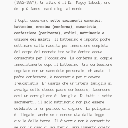
(1992-1997), Un altro è il Dr. Magdy Yakoub, uno
dei più famosi cardiologi al mondo.
I Copti osservano
sette sacramenti canonici:
battesimo, cresima (conferma), eucaristia,
confessione (penitenza), ordini, matrimonio e
unzione dei malati
. Il battesimo è imposto poche
settimane dalla nascita per immersione completa
del corpo del neonato tre volte dentro acqua
consacrata per l’occasione. La conferma si compie
immediatamente dopo il battesimo. Una confessione
regolare con un sacerdote personale, chiamato il
padre confessore, è necessaria per ricevere
l’eucaristia. E’ usanza che un’intera famiglia si
avvalga dello stesso padre confessore, facendone
così un consigliere di famiglia. Di tutti i sette
sacramenti, il solo matrimonio non può essere
celebrato in un periodo di digiuno. La poligamia
è illegale, anche se riconosciuta dalla legge
civile della terra. Il divorzio non è consentito
se non in caso di adulterio, annullamento dovuto