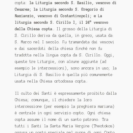
copta:
la Liturgia secondo S. Basilio, vescovo di
Cesarea; la Liturgia secondo S. Gregorio di
Nazianzio, vescovo di Costantinopoli; e La
liturgia secondo S. Cirillo I, il 24° vescovo
della Chiesa copta
. Il grosso della Liturgia di
S. Cirillo deriva da quella, in greco, usata da
S. Marco nel I secolo. Fu tramandata dai vescovi
e dai sacerdoti della chiesa finché non fu
tradotta nella lingua copta da S. Cirillo. Oggi,
queste tre Liturgie, con alcune aggiunte (ad
esempio le intercessioni), sono ancora in uso; la
Liturgia di S. Basilio è quella più comunemente
usata nella Chiesa ortodossa copta.
Il culto dei Santi è espressamente proibito dalla
Chiesa; comunque, il chiedere la loro
intercessione (per esempio la preghiera mariana)
è centrale in ogni servizio copto. Ogni chiesa
copta assume il nome di un santo patrono. Tra
tutti i Santi la Santa Maria Vergine (Theotokos)
occupa un posto speciale nel cuore di ogni Copto.