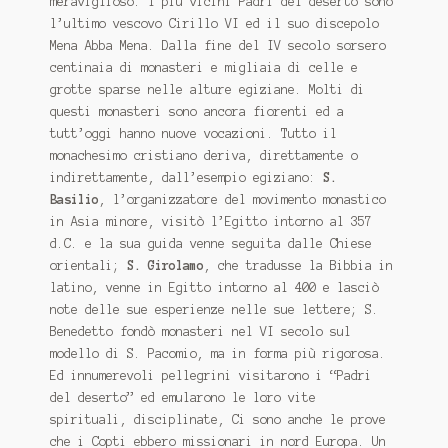
meraviglioso. I più vicini Padri del deserto sono
l’ultimo vescovo Cirillo VI ed il suo discepolo
Mena Abba Mena. Dalla fine del IV secolo sorsero
centinaia di monasteri e migliaia di celle e
grotte sparse nelle alture egiziane. Molti di
questi monasteri sono ancora fiorenti ed a
tutt’oggi hanno nuove vocazioni. Tutto il
monachesimo cristiano deriva, direttamente o
indirettamente, dall’esempio egiziano:
S.
Basilio
, l’organizzatore del movimento monastico
in Asia minore, visitò l’Egitto intorno al 357
d.C. e la sua guida venne seguita dalle Chiese
orientali;
S. Girolamo
, che tradusse la Bibbia in
latino, venne in Egitto intorno al 400 e lasciò
note delle sue esperienze nelle sue lettere; S.
Benedetto fondò monasteri nel VI secolo sul
modello di S. Pacomio, ma in forma più rigorosa.
Ed innumerevoli pellegrini visitarono i “Padri
del deserto” ed emularono le loro vite
spirituali, disciplinate, Ci sono anche le prove
che i Copti ebbero missionari in nord Europa. Un