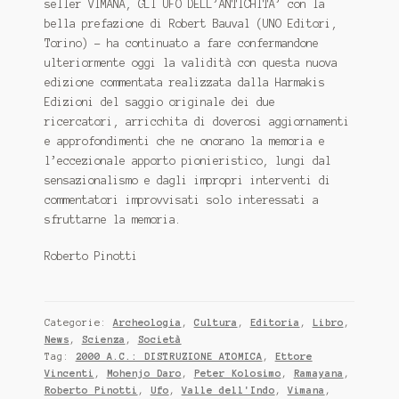
seller VIMANA, GLI UFO DELL’ANTICHITA’ con la
bella prefazione di Robert Bauval (UNO Editori,
Torino) – ha continuato a fare confermandone
ulteriormente oggi la validità con questa nuova
edizione commentata realizzata dalla Harmakis
Edizioni del saggio originale dei due
ricercatori, arricchita di doverosi aggiornamenti
e approfondimenti che ne onorano la memoria e
l’eccezionale apporto pionieristico, lungi dal
sensazionalismo e dagli impropri interventi di
commentatori improvvisati solo interessati a
sfruttarne la memoria.
Roberto Pinotti
Categorie:
Archeologia
,
Cultura
,
Editoria
,
Libro
,
News
,
Scienza
,
Società
Tag:
2000 A.C.: DISTRUZIONE ATOMICA
,
Ettore
Vincenti
,
Mohenjo Daro
,
Peter Kolosimo
,
Ramayana
,
Roberto Pinotti
,
Ufo
,
Valle dell'Indo
,
Vimana
,