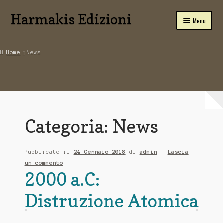
Harmakis Edizioni
Vai
Vai
Menu
alla
al
navigazione
contenuto
Home
Home
News
Espandi
Carrello
il
menu
Novità Editoriali
child
Chi Siamo
Categoria:
News
Servizi
Pubblicato il
24 Gennaio 2018
di
admin
—
Lascia
Tariffe
un commento
2000 a.C:
PUBBLICA CON NOI
Distruzione Atomica
CONTATTI