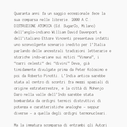
Con la Gioconda e Leonardo sulla Via di Dante
Espandi
Distribuzione
Quaranta anni fa un saggio eccezionale fece la
il
sua comparsa nelle librerie. 2000 A.C.:
menu
Espandi
EMILIA ROMAGNA-MARCHE-ABRUZZO
DISTRUZIONE ATOMICA (Ed. SugarCo, Milano)
child
il
dell’anglo-indiano William David Davenport e
menu
Espandi
dell’italiano Ettore Vincenti presentava infatti
FASTBOOK
child
il
uno sconvolgente scenario inedito per l’Italia
menu
Espandi
parlando delle ancestrali tradizioni letterarie e
IL GIARDINO DEI LIBRI
child
il
storiche indo-ariane sui mitici “Vimana”, i
menu
“carri celesti“ dei “divini” Deva, già
Espandi
Lazio
child
timidamente divulgate prima da Peter Kolosimo e
il
poi da Roberto Pinotti. L’India antica sarebbe
menu
Espandi
MACROLIBRARSI
stata al centro di scontri fra mezzi spaziali di
child
il
origine extraterrestre, e la città di Mohenjo
menu
Espandi
Piemonte - Liguria - Valle D’Aosta
Daro nella valle dell’Indo sarebbe stata
child
il
bombardata da ordigni termici distruttivi di
menu
SICILIA
potenza e caratteristiche analoghe – seppur
child
diverse - a quella degli ordigni termonucleari.
Ma la immatura scomparsa di entrambi gli Autori