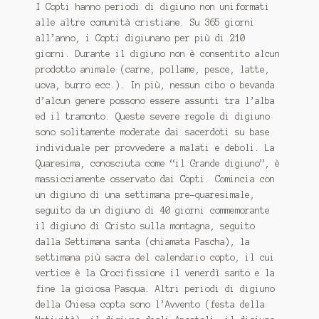
I Copti hanno periodi di digiuno non uniformati
alle altre comunità cristiane. Su 365 giorni
all’anno, i Copti digiunano per più di 210
giorni. Durante il digiuno non è consentito alcun
prodotto animale (carne, pollame, pesce, latte,
uova, burro ecc.). In più, nessun cibo o bevanda
d’alcun genere possono essere assunti tra l’alba
ed il tramonto. Queste severe regole di digiuno
sono solitamente moderate dai sacerdoti su base
individuale per provvedere a malati e deboli. La
Quaresima, conosciuta come “il Grande digiuno”, è
massicciamente osservato dai Copti. Comincia con
un digiuno di una settimana pre-quaresimale,
seguito da un digiuno di 40 giorni commemorante
il digiuno di Cristo sulla montagna, seguito
dalla Settimana santa (chiamata Pascha), la
settimana più sacra del calendario copto, il cui
vertice è la Crocifissione il venerdì santo e la
fine la gioiosa Pasqua. Altri periodi di digiuno
della Chiesa copta sono l’Avvento (festa della