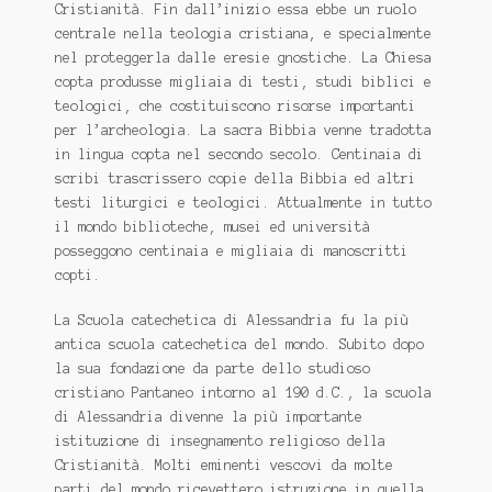
Cristianità. Fin dall’inizio essa ebbe un ruolo
centrale nella teologia cristiana, e specialmente
nel proteggerla dalle eresie gnostiche. La Chiesa
copta produsse migliaia di testi, studi biblici e
teologici, che costituiscono risorse importanti
per l’archeologia. La sacra Bibbia venne tradotta
in lingua copta nel secondo secolo. Centinaia di
scribi trascrissero copie della Bibbia ed altri
testi liturgici e teologici. Attualmente in tutto
il mondo biblioteche, musei ed università
posseggono centinaia e migliaia di manoscritti
copti.
La Scuola catechetica di Alessandria fu la più
antica scuola catechetica del mondo. Subito dopo
la sua fondazione da parte dello studioso
cristiano Pantaneo intorno al 190 d.C., la scuola
di Alessandria divenne la più importante
istituzione di insegnamento religioso della
Cristianità. Molti eminenti vescovi da molte
parti del mondo ricevettero istruzione in quella