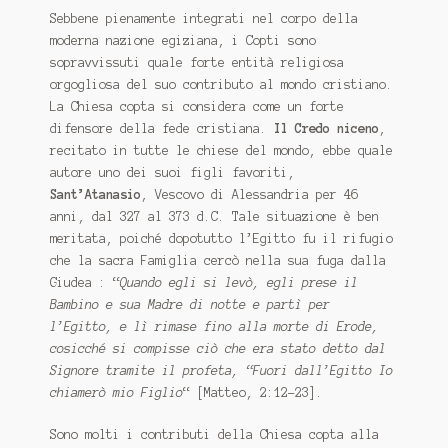
Sebbene pienamente integrati nel corpo della
moderna nazione egiziana, i Copti sono
sopravvissuti quale forte entità religiosa
orgogliosa del suo contributo al mondo cristiano.
La Chiesa copta si considera come un forte
difensore della fede cristiana.
Il Credo niceno
,
recitato in tutte le chiese del mondo, ebbe quale
autore uno dei suoi figli favoriti,
Sant’Atanasio
, Vescovo di Alessandria per 46
anni, dal 327 al 373 d.C. Tale situazione è ben
meritata, poiché dopotutto l’Egitto fu il rifugio
che la sacra Famiglia cercò nella sua fuga dalla
Giudea : “
Quando egli si levò, egli prese il
Bambino e sua Madre di notte e partì per
l’Egitto, e lì rimase fino alla morte di Erode,
cosicché si compisse ciò che era stato detto dal
Signore tramite il profeta, “Fuori dall’Egitto Io
chiamerò mio Figlio
“ [Matteo, 2:12-23].
Sono molti i contributi della Chiesa copta alla