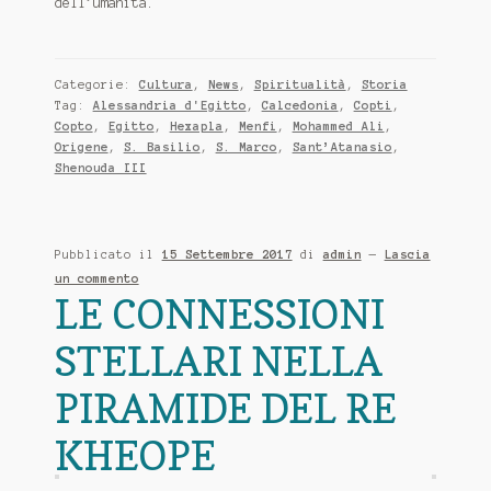
dell’umanità.
Categorie:
Cultura
,
News
,
Spiritualità
,
Storia
Tag:
Alessandria d'Egitto
,
Calcedonia
,
Copti
,
Copto
,
Egitto
,
Hexapla
,
Menfi
,
Mohammed Ali
,
Origene
,
S. Basilio
,
S. Marco
,
Sant’Atanasio
,
Shenouda III
Pubblicato il
15 Settembre 2017
di
admin
—
Lascia
un commento
LE CONNESSIONI
STELLARI NELLA
PIRAMIDE DEL RE
KHEOPE