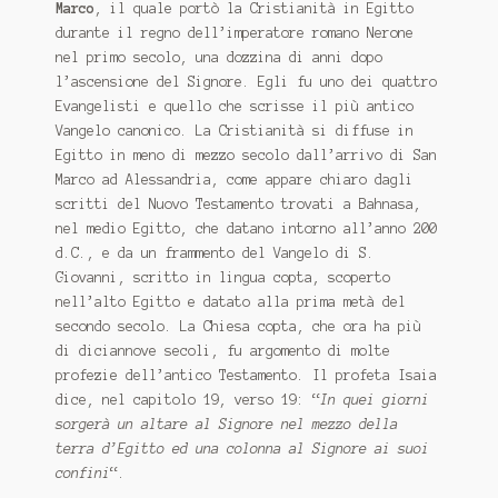
Marco
, il quale portò la Cristianità in Egitto
durante il regno dell’imperatore romano Nerone
nel primo secolo, una dozzina di anni dopo
l’ascensione del Signore. Egli fu uno dei quattro
Evangelisti e quello che scrisse il più antico
Vangelo canonico. La Cristianità si diffuse in
Egitto in meno di mezzo secolo dall’arrivo di San
Marco ad Alessandria, come appare chiaro dagli
scritti del Nuovo Testamento trovati a Bahnasa,
nel medio Egitto, che datano intorno all’anno 200
d.C., e da un frammento del Vangelo di S.
Giovanni, scritto in lingua copta, scoperto
nell’alto Egitto e datato alla prima metà del
secondo secolo. La Chiesa copta, che ora ha più
di diciannove secoli, fu argomento di molte
profezie dell’antico Testamento. Il profeta Isaia
dice, nel capitolo 19, verso 19: “
In quei giorni
sorgerà un altare al Signore nel mezzo della
terra d’Egitto ed una colonna al Signore ai suoi
confini
“.