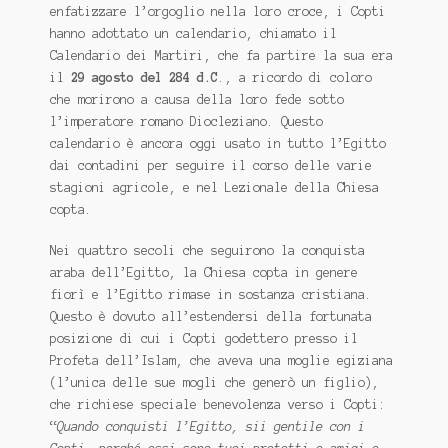
enfatizzare l’orgoglio nella loro croce, i Copti
hanno adottato un calendario, chiamato il
Calendario dei Martiri, che fa partire la sua era
il
29 agosto del 284 d.C
., a ricordo di coloro
che morirono a causa della loro fede sotto
l’imperatore romano Diocleziano. Questo
calendario è ancora oggi usato in tutto l’Egitto
dai contadini per seguire il corso delle varie
stagioni agricole, e nel Lezionale della Chiesa
copta.
Nei quattro secoli che seguirono la conquista
araba dell’Egitto, la Chiesa copta in genere
fiorì e l’Egitto rimase in sostanza cristiana.
Questo è dovuto all’estendersi della fortunata
posizione di cui i Copti godettero presso il
Profeta dell’Islam, che aveva una moglie egiziana
(l’unica delle sue mogli che generò un figlio),
che richiese speciale benevolenza verso i Copti:
“
Quando conquisti l’Egitto, sii gentile con i