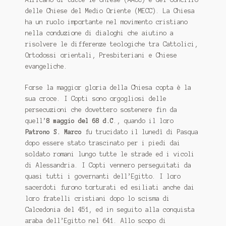
delle Chiese del Medio Oriente (MECC). La Chiesa
ha un ruolo importante nel movimento cristiano
nella conduzione di dialoghi che aiutino a
risolvere le differenze teologiche tra Cattolici,
Ortodossi orientali, Presbiteriani e Chiese
evangeliche.
Forse la maggior gloria della Chiesa copta è la
sua croce. I Copti sono orgogliosi delle
persecuzioni che dovettero sostenere fin da
quell’
8 maggio del 68 d.C
., quando il loro
Patrono S. Marco
fu trucidato il lunedì di Pasqua
dopo essere stato trascinato per i piedi dai
soldato romani lungo tutte le strade ed i vicoli
di Alessandria. I Copti vennero perseguitati da
quasi tutti i governanti dell’Egitto. I loro
sacerdoti furono torturati ed esiliati anche dai
loro fratelli cristiani dopo lo scisma di
Calcedonia del 451, ed in seguito alla conquista
araba dell’Egitto nel 641. Allo scopo di