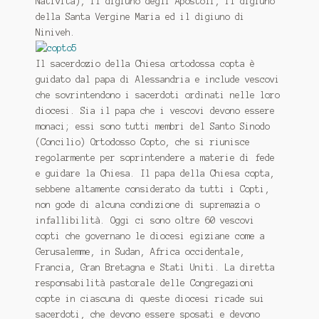
Natività), il digiuno degli Apostoli, il digiuno
della Santa Vergine Maria ed il digiuno di
Niniveh.
Il sacerdozio della Chiesa ortodossa copta è
guidato dal papa di Alessandria e include vescovi
che sovrintendono i sacerdoti ordinati nelle loro
diocesi. Sia il papa che i vescovi devono essere
monaci; essi sono tutti membri del Santo Sinodo
(Concilio) Ortodosso Copto, che si riunisce
regolarmente per soprintendere a materie di fede
e guidare la Chiesa. Il papa della Chiesa copta,
sebbene altamente considerato da tutti i Copti,
non gode di alcuna condizione di supremazia o
infallibilità. Oggi ci sono oltre 60 vescovi
copti che governano le diocesi egiziane come a
Gerusalemme, in Sudan, Africa occidentale,
Francia, Gran Bretagna e Stati Uniti. La diretta
responsabilità pastorale delle Congregazioni
copte in ciascuna di queste diocesi ricade sui
sacerdoti, che devono essere sposati e devono