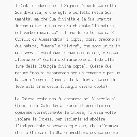
I Copti credono che il Signore è perfetto nella
Sua divinità, e che Egli è perfetto nella Sua
umanità, ma che Sua divinità e la Sua umanità
furono unite in una natura chiamata “la natura
del verbo incarnato”, il che fu reiterato da S.
Cirillo di Alessandria. I Copti, così, credono in
due nature, “umana” e “divina”, che sono unite in
una senza “mescolanza, senza confusione, e senza
alterazione” (dalla dichiarazione di fede alla
fine della liturgia divina copta). Queste due
nature “non si separarono per un momento o per un
batter d’occhio” (ancora dalla dichiarazione di
fede alla fine della liturgia divina copta).
La Chiesa copta non fu compresa nel V secolo al
Concilio di Calcedonia. Forse il concilio non
comprese correttamente la Chiesa, ma essa volle
isolare la Chiesa, per isolarla ed abolire
l’indipendente vescovato egiziano, che affermava
che la Chiesa e lo Stato avrebbero dovuto essere