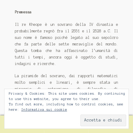
Premessa
Il re Kheope è un sovrano della IV dinastia e
probabilmente regnò fra il 2551 e il 2528 a.C. Il
suo nome è famoso poiché legato al suo sepolcro
che fa parte delle sette meraviglie del mondo.
Questa tomba che ha affascinato l’umanità di
tutti i tempi, ancora oggi è oggetto di studi,
indagini e ricerche.
La piramide del sovrano, dai rapporti matematici
molto semplici e lineari, è sempre stata un
miraggio di astrazione, di filosofia, di
Privacy & Cookies: This site uses cookies. By continuing
teosofia, di scienza iniziatica dei misteri, di
to use this website, you agree to their use.
astrologia, di pretese virtù guaritrici, di
To find out more, including how to control cookies, see
ufologia … e altro, che è superfluo riportare.
here:
Informativa sui cookie
Sebbene l’uomo abbia cercato in questa piramide
0
Cerca
Cerca:
la risposta a sogni e speranze, essa si drizza