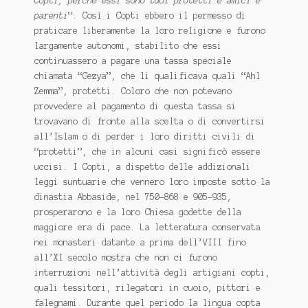
Copti, perché essi sono tuoi protetti e amici e
parenti
“. Così i Copti ebbero il permesso di
praticare liberamente la loro religione e furono
largamente autonomi, stabilito che essi
continuassero a pagare una tassa speciale
chiamata “Gezya”, che li qualificava quali “Ahl
Zemma”, protetti. Coloro che non potevano
provvedere al pagamento di questa tassa si
trovavano di fronte alla scelta o di convertirsi
all’Islam o di perder i loro diritti civili di
“protetti”, che in alcuni casi significò essere
uccisi. I Copti, a dispetto delle addizionali
leggi suntuarie che vennero loro imposte sotto la
dinastia Abbaside, nel 750-868 e 905-935,
prosperarono e la loro Chiesa godette della
maggiore era di pace. La letteratura conservata
nei monasteri datante a prima dell’VIII fino
all’XI secolo mostra che non ci furono
interruzioni nell’attività degli artigiani copti,
quali tessitori, rilegatori in cuoio, pittori e
falegnami. Durante quel periodo la lingua copta