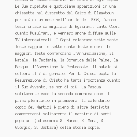
Le Sue ripetute e quotidiane apparizioni in una
chiesetta nel distretto del Cairo di Elzaytoun
per più di un mese nell’aprile del 1968, furono
testimoniate da migliaia di Egiziani, tanto Copri
quanto Musulmani, e vennero anche diffuse sulle
TV internazionali. I Copti celebrano sette sante
feste maggiori e sette sante feste minori. Le
maggiori feste commemorano l’Annunciazione, il
Natale, la Teofania, la Domenica delle Palme, la
Pasqua, l’Ascensione la Pentecoste. Il natale si
celebra il 7 di gennaio. Per la Chiesa copta la
Resurrezione di Cristo ha tanta importanza quanto
il Suo Avvento, se non di più. La Pasqua
solitamente cade la seconda domenica dopo il
primo plenilunio in primavera. Il calendario
copto dei Martiri è pieno di altre festività
commemoranti solitamente il martirio di santi
popolari (ad esempio S. Marco, S. Mena, S.
Giorgio, S. Barbara) della storia copta.