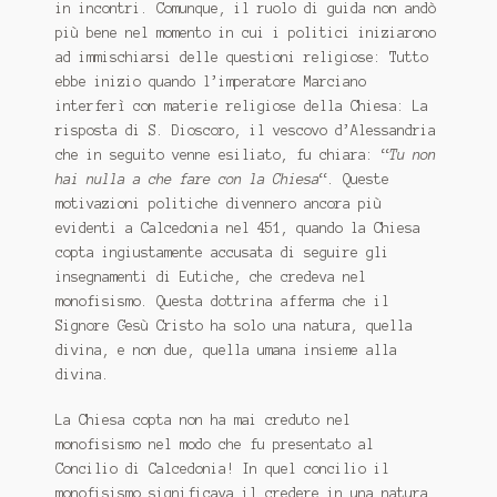
in incontri. Comunque, il ruolo di guida non andò
più bene nel momento in cui i politici iniziarono
ad immischiarsi delle questioni religiose: Tutto
ebbe inizio quando l’imperatore Marciano
interferì con materie religiose della Chiesa: La
risposta di S. Dioscoro, il vescovo d’Alessandria
che in seguito venne esiliato, fu chiara: “
Tu non
hai nulla a che fare con la Chiesa
“. Queste
motivazioni politiche divennero ancora più
evidenti a Calcedonia nel 451, quando la Chiesa
copta ingiustamente accusata di seguire gli
insegnamenti di Eutiche, che credeva nel
monofisismo. Questa dottrina afferma che il
Signore Gesù Cristo ha solo una natura, quella
divina, e non due, quella umana insieme alla
divina.
La Chiesa copta non ha mai creduto nel
monofisismo nel modo che fu presentato al
Concilio di Calcedonia! In quel concilio il
monofisismo significava il credere in una natura.