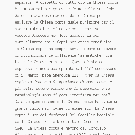
separati. A dispetto di tutto ciò la Chiesa copta
è rimasta molto rigorosa e ferma nella sua fede.
Se ci fu una cospirazione delle Chiese per
esiliare la Chiesa copta quale punizione per il
suo rifiuto alle influenze politiche, se il
vescovo Dioscoro non fece abbastanza per
puntualizzare che i Copti non erano monofisiti,
la Chiesa copta ha sempre sentito come un dovere
di riconciliare le differenze “semantiche” tra
tutte le Chiese cristiane. Questo è stato
espresso in modo appropriato dal 117° successore
di S. Marco, papa
Shenouda III
: “
Per la Chiesa
copta la fede è più importante di ogni cosa, e
gli altri devono capire che la semantica e la
terminologia sono di poca importanza per noi”
.
Durante questo secolo la Chiesa copta ha avuto un
grande ruolo nel movimento ecumenico. La Chiesa
copta è uno dei fondatori Del Concilio Mondiale
delle Chiese. E’ membro di tale Concilio dal
1948. La Chiesa copta è membro del Concilio
Africano di tutte le Chiese (AACC) e del Concilio