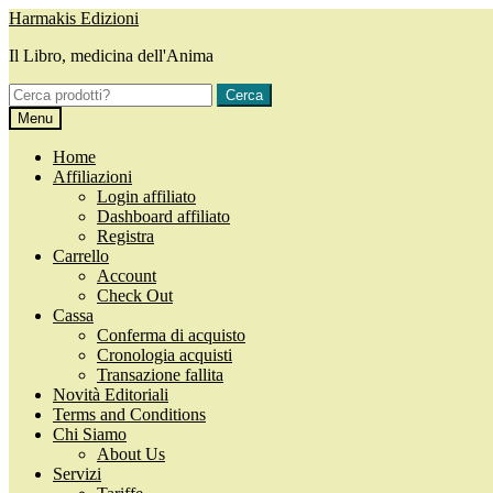
Vai
Vai
Harmakis Edizioni
alla
al
Il Libro, medicina dell'Anima
navigazione
contenuto
Cerca:
Cerca
Menu
Home
Affiliazioni
Login affiliato
Dashboard affiliato
Registra
Carrello
Account
Check Out
Cassa
Conferma di acquisto
Cronologia acquisti
Transazione fallita
Novità Editoriali
Terms and Conditions
Chi Siamo
About Us
Servizi