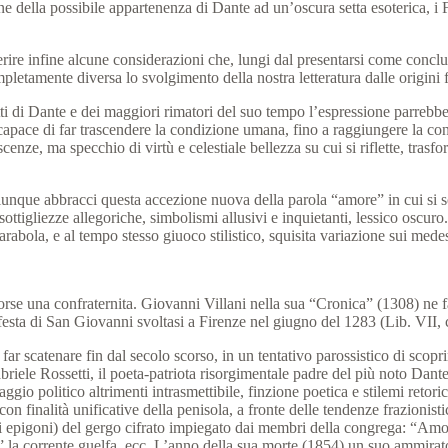
ne della possibile appartenenza di Dante ad un’oscura setta esoterica, i 
ire infine alcune considerazioni che, lungi dal presentarsi come conclu
pletamente diversa lo svolgimento della nostra letteratura dalle origini 
ti di Dante e dei maggiori rimatori del suo tempo l’espressione parrebbe
 capace di far trascendere la condizione umana, fino a raggiungere la co
cenze, ma specchio di virtù e celestiale bellezza su cui si riflette, tras
hiunque abbracci questa accezione nuova della parola “amore” in cui si 
sottigliezze allegoriche, simbolismi allusivi e inquietanti, lessico os
arabola, e al tempo stesso giuoco stilistico, squisita variazione sui mede
rse una confraternita. Giovanni Villani nella sua “Cronica” (1308) ne f
a festa di San Giovanni svoltasi a Firenze nel giugno del 1283 (Lib. VI
far scatenare fin dal secolo scorso, in un tentativo parossistico di scopri
riele Rossetti, il poeta-patriota risorgimentale padre del più noto Dante 
gio politico altrimenti intrasmettibile, finzione poetica e stilemi retori
 con finalità unificative della penisola, a fronte delle tendenze frazioni
oi epigoni) del gergo cifrato impiegato dai membri della congrega: “Amo
e” la corrente guelfa, ecc. L’anno della sua morte (1854) un suo ammir