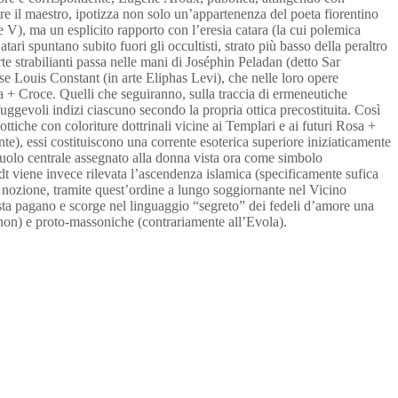
tre il maestro, ipotizza non solo un’appartenenza del poeta fiorentino
V), ma un esplicito rapporto con l’eresia catara (la cui polemica
ari spuntano subito fuori gli occultisti, strato più basso della peraltro
e strabilianti passa nelle mani di Joséphin Peladan (detto Sar
 Louis Constant (in arte Eliphas Levi), che nelle loro opere
 + Croce. Quelli che seguiranno, sulla traccia di ermeneutiche
uggevoli indizi ciascuno secondo la propria ottica precostituita. Così
iottiche con coloriture dottrinali vicine ai Templari e ai futuri Rosa +
te), essi costituiscono una corrente esoterica superiore iniziaticamente
I ruolo centrale assegnato alla donna vista ora come simbolo
dt viene invece rilevata l’ascendenza islamica (specificamente sufica
o nozione, tramite quest’ordine a lungo soggiornante nel Vicino
lista pagano e scorge nel linguaggio “segreto” dei fedeli d’amore una
non) e proto-massoniche (contrariamente all’Evola).