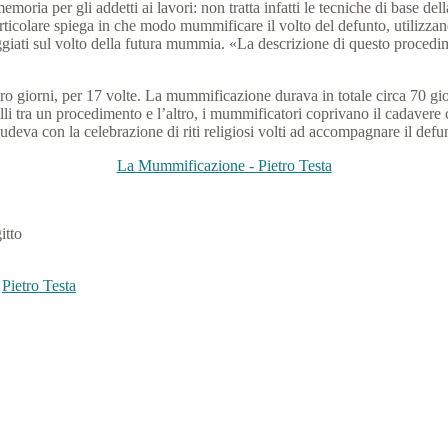
memoria per gli addetti ai lavori: non tratta infatti le tecniche di base 
articolare spiega in che modo mummificare il volto del defunto, utilizzan
iati sul volto della futura mummia. «La descrizione di questo procedime
o giorni, per 17 volte. La mummificazione durava in totale circa 70 giorn
lli tra un procedimento e l’altro, i mummificatori coprivano il cadavere 
deva con la celebrazione di riti religiosi volti ad accompagnare il defun
La Mummificazione - Pietro Testa
itto
,
Pietro Testa