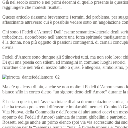
Già nel secolo scorso e nei primi decenni di quello presente la questio
raggiungere che modesti risultati.
Questo articolo riassume brevemente i termini del problema, per sugger
affascinante attraverso cui è possibile vedere sotto un’angolazione com
Chi sono i Fedeli d’Amore? Dall’ esame semantico-letterale degli scrit
trobadorica, riconobbero nell’amore una forza spirituale trasfigurante
è la donna, non più oggetto di passioni contingenti, di carnali concupis
divina.
Fedeli d’Amore sono dunque gli Stilnovisti tutti, ma non solo loro: c
Di qui una poesia con stilemi ed immagini in comune: luoghi retorici, 
ricordare che nell’età di mezzo tutto o quasi è allegoria, simbolismo, p
Ma c’è qualcosa di più, anche se non molto: i Fedeli d’Amore erano fo
bianco sfilò in corteo dietro “un signore detto dell’Amore” durante l
È bastato questo, nell’assenza totale di altra documentazione storica, a 
che ha trovato poi strenui difensori e implacabili nemici. Cominciò Gab
Vita Nuova, della Commedia e dell’opera di altri autori coevi un messag
appunto dei Fedeli d’Amore) animata da intenti ghibellini e patriottici
Rossetti redige anche un primo elenco (poi via via accresciuto dai su
devozione per la “Sapienza Santa”; “vita” è l’ideale imperiale; “mort