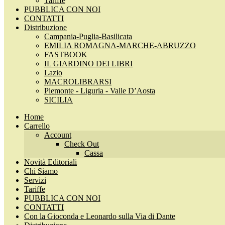
Tariffe
PUBBLICA CON NOI
CONTATTI
Distribuzione
Campania-Puglia-Basilicata
EMILIA ROMAGNA-MARCHE-ABRUZZO
FASTBOOK
IL GIARDINO DEI LIBRI
Lazio
MACROLIBRARSI
Piemonte - Liguria - Valle D’Aosta
SICILIA
Home
Carrello
Account
Check Out
Cassa
Novità Editoriali
Chi Siamo
Servizi
Tariffe
PUBBLICA CON NOI
CONTATTI
Con la Gioconda e Leonardo sulla Via di Dante