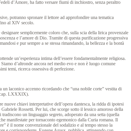
Fedeli d’Amore, ha fatto versare fiumi di inchiostro, senza peraltro
sive, potranno spronare il lettore ad approfondire una tematica
fino al XIV secolo.
 designare semplicemente coloro che, sulla scia della lirica provenzale
noscenza e l’amore di Dio. Tramite di questa purificazione progressiva
formandosi e pur sempre a se stessa rimandando, la bellezza e la bontà
sottende un’esperienza intima dell’essere fondamentalmente religiosa.
curo. Siamo d’altronde ancora nel medio evo e non è luogo comune
simi temi, ricerca ossessiva di perfezione.
a un laconico accenno ricordando che “una nobile corte” vestita di
I, cap. LXXXIX).
re nuove chiavi interpretative dell’opera dantesca, la ridda di ipotesi
Gabriele Rossetti. Per lui, che scorge sotto il lessico amoroso della
ci tradiscono un linguaggio segreto, adoperato da una setta (quella
stiche manifestate per tornaconto egemonico dalla Curia romana. Il
re” è il nome convenzionale del sodalizio e al tempo stesso la
atore e corrispondente, Eugene Aroux, pubblica, attingendo con