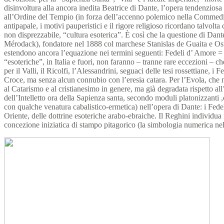
disinvoltura alla ancora inedita Beatrice di Dante, l’opera tendenziosa
all’Ordine del Tempio (in forza dell’accenno polemico nella Commedia 
antipapale, i motivi pauperistici e il rigore religioso ricordano talvol
non disprezzabile, “cultura esoterica”. È così che la questione di Dan
Mérodack), fondatore nel 1888 col marchese Stanislas de Guaita e Osw
estendono ancora l’equazione nei termini seguenti: Fedeli d’ Amore = 
“esoteriche”, in Italia e fuori, non faranno – tranne rare eccezioni – 
per il Valli, il Ricolfi, l’Alessandrini, seguaci delle tesi rossettiane, 
Croce, ma senza alcun connubio con l’eresia catara. Per l’Evola, che ne
al Catarismo e al cristianesimo in genere, ma già degradata rispetto all
dell’Intelletto ora della Sapienza santa, secondo moduli platonizzanti
con qualche venatura cabalistico-ermetica) nell’opera di Dante: i Fede
Oriente, delle dottrine esoteriche arabo-ebraiche. Il Reghini individua
concezione iniziatica di stampo pitagorico (la simbologia numerica ne