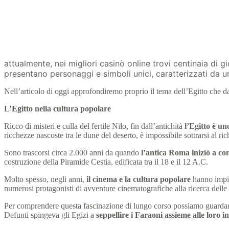
attualmente, nei migliori
casinò
online trovi centinaia di gi
presentano personaggi e simboli unici, caratterizzati da u
Nell’articolo di oggi approfondiremo proprio il tema dell’Egitto che d
L’Egitto nella cultura popolare
Ricco di misteri e culla del fertile Nilo, fin dall’antichità
l’Egitto è un
ricchezze nascoste tra le dune del deserto, è impossibile sottrarsi al ri
Sono trascorsi circa 2.000 anni da quando
l’antica Roma iniziò a con
costruzione della Piramide Cestia, edificata tra il 18 e il 12 A.C.
Molto spesso, negli anni,
il cinema e la cultura popolare
hanno impieg
numerosi protagonisti di avventure cinematografiche alla ricerca dell
Per comprendere questa fascinazione di lungo corso possiamo guardare al
Defunti spingeva gli Egizi a
seppellire i Faraoni assieme alle loro i