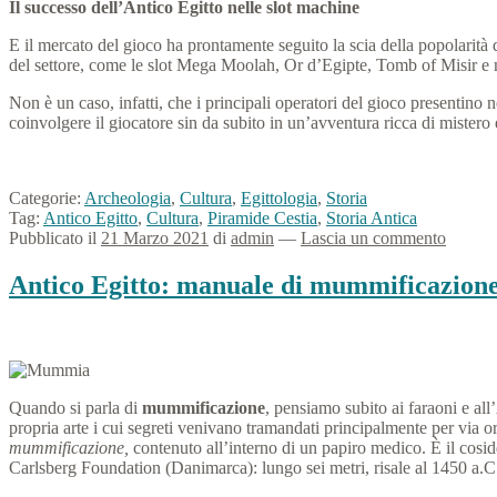
Il successo dell’Antico Egitto nelle slot machine
E il mercato del gioco ha prontamente seguito la scia della popolarità 
del settore, come le slot Mega Moolah, Or d’Egipte, Tomb of Misir e m
Non è un caso, infatti, che i principali operatori del gioco presentino n
coinvolgere il giocatore sin da subito in un’avventura ricca di mistero e
Categorie:
Archeologia
,
Cultura
,
Egittologia
,
Storia
Tag:
Antico Egitto
,
Cultura
,
Piramide Cestia
,
Storia Antica
Pubblicato il
21 Marzo 2021
di
admin
—
Lascia un commento
Antico Egitto: manuale di mummificazion
Quando si parla di
mummificazione
, pensiamo subito ai faraoni e all
propria arte i cui segreti venivano tramandati principalmente per via 
mummificazione,
contenuto all’interno di un papiro medico. È il cosi
Carlsberg Foundation (Danimarca): lungo sei metri, risale al 1450 a.C. 