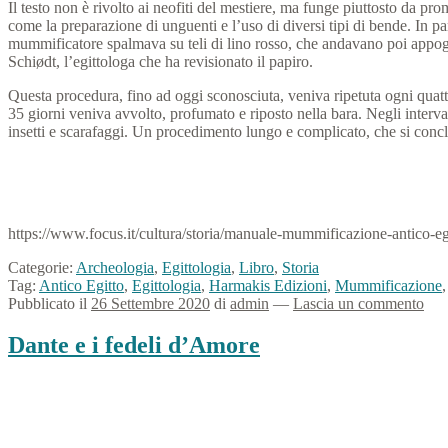
Il testo non è rivolto ai neofiti del mestiere, ma funge piuttosto da pro
come la preparazione di unguenti e l’uso di diversi tipi di bende. In p
mummificatore spalmava su teli di lino rosso, che andavano poi appogg
Schiødt, l’egittologa che ha revisionato il papiro.
Questa procedura, fino ad oggi sconosciuta, veniva ripetuta ogni quattr
35 giorni veniva avvolto, profumato e riposto nella bara. Negli interva
insetti e scarafaggi. Un procedimento lungo e complicato, che si conclu
https://www.focus.it/cultura/storia/manuale-mummificazione-antico-eg
Categorie:
Archeologia
,
Egittologia
,
Libro
,
Storia
Tag:
Antico Egitto
,
Egittologia
,
Harmakis Edizioni
,
Mummificazione
Pubblicato il
26 Settembre 2020
di
admin
—
Lascia un commento
Dante e i fedeli d’Amore