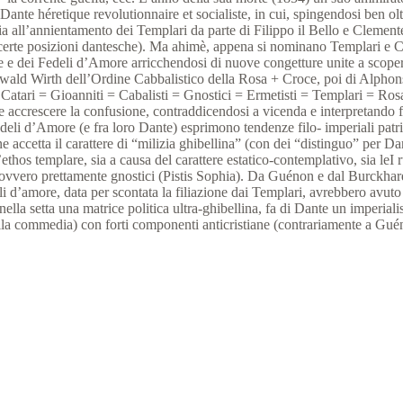
Dante héretique revolutionnaire et socialiste
, in cui, spingendosi ben ol
all’annientamento dei Templari da parte di Filippo il Bello e Clemente 
ta certe posizioni dantesche). Ma ahimè, appena si nominano Templari e Cat
te e dei Fedeli d’Amore arricchendosi di nuove congetture unite a scopert
ald Wirth dell’Ordine Cabbalistico della Rosa + Croce, poi di Alphonse
Catari = Gioanniti = Cabalisti = Gnostici = Ermetisti = Templari = Rosa
che accrescere la confusione, contraddicendosi a vicenda e interpretando f
i Fedeli d’Amore (e fra loro Dante) esprimono tendenze filo- imperiali patr
 accetta il carattere di “milizia ghibellina” (con dei “distinguo” per Dan
’ethos templare, sia a causa del carattere estatico-contemplativo, sia le
 ,ovvero prettamente gnostici (Pistis Sophia). Da Guénon e dal Burckhar
li d’amore, data per scontata la filiazione dai Templari, avrebbero avut
 nella setta una matrice politica ultra-ghibellina, fa di Dante un imperia
lla commedia) con forti componenti anticristiane (contrariamente a Gué