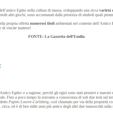
dell’antico Egitto nella cultura di massa, sviluppando una ricca
varietà 
olti altri giochi, sono accomunati dalla presenza di simboli quali piram
ella propria offerta
numerosi titoli
ambientati nel contesto dell’Antico 
 di vincite inattese!
FONTE: La Gazzetta dell’Emilia
e
’Antico Egitto: e a ragione, perché gli egizi sono stati pionieri e maestr
orale. Fino a poco tempo fa eravamo a conoscenza di soli due testi sul t
ddetto
Papiro Louvre-Carlsberg
, così chiamato per via della proprietà co
circa, ed è di ben mille anni più antico degli altri due manoscritti sul