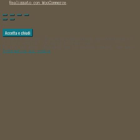
Realizzato con WooCommerce
.
%d
Privacy & Cookies: This site uses cookies. By continuing to
use this website, you agree to their use.
To find out more, including how to control cookies, see here:
Informativa sui cookie