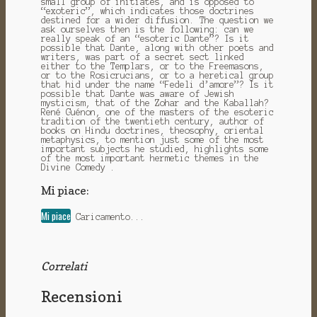
small group of initiates, and is opposed to
“exoteric”, which indicates those doctrines
destined for a wider diffusion. The question we
ask ourselves then is the following: can we
really speak of an “esoteric Dante”? Is it
possible that Dante, along with other poets and
writers, was part of a secret sect linked
either to the Templars, or to the Freemasons,
or to the Rosicrucians, or to a heretical group
that hid under the name “Fedeli d’amore”? Is it
possible that Dante was aware of Jewish
mysticism, that of the Zohar and the Kaballah?
René Guénon, one of the masters of the esoteric
tradition of the twentieth century, author of
books on Hindu doctrines, theosophy, oriental
metaphysics, to mention just some of the most
important subjects he studied, highlights some
of the most important hermetic themes in the
Divine Comedy .
Mi piace:
Mi piace
Caricamento...
Correlati
Recensioni