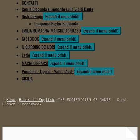
CONTATTI
Con la Gioconda e Leonardo sulla Via di Dante
Distribuzione
Espandi il menu child
Campania-Puglia-Basilicata
EMILIA ROMAGNA-MARCHE-ABRUZZO
Espandi il menu child
FASTBOOK
Espandi il menu child
IL GIARDINO DEI LIBRI
Espandi il menu child
Lazio
Espandi il menu child
MACROLIBRARSI
Espandi il menu child
Piemonte - Liguria - Valle D’Aosta
Espandi il menu child
SICILIA
Home
Books in English
THE ESOTERICISM OF DANTE - René
Guénon - Paperback