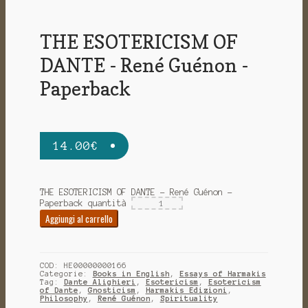
THE ESOTERICISM OF
DANTE - René Guénon -
Paperback
14.00
€
THE ESOTERICISM OF DANTE - René Guénon -
Paperback quantità
Aggiungi al carrello
COD:
HE00000000166
Categorie:
Books in English
,
Essays of Harmakis
Tag:
Dante Alighieri
,
Esotericism
,
Esotericism
of Dante
,
Gnosticism
,
Harmakis Edizioni
,
Philosophy
,
René Guénon
,
Spirituality