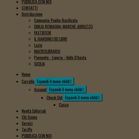
PUBBLICA CON NOI
CONTATTI
Distribuzione
Campania-Puglia-Basilicata
EMILIA ROMAGNA-MARCHE-ABRUZZO
FASTBOOK
IL GIARDINO DEI LIBRI
Lazio
MACROLIBRARSI
Piemonte - Liguria - Valle D’Aosta
SICILIA
Home
Carrello
Espandi il menu child
Account
Espandi il menu child
Check Out
Espandi il menu child
Cassa
Novità Editoriali
Chi Siamo
Servizi
Tariffe
PUBBLICA CON NOI