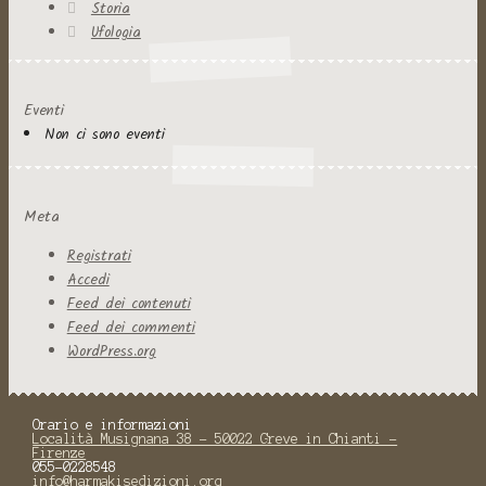
Storia
Ufologia
Eventi
Non ci sono eventi
Meta
Registrati
Accedi
Feed dei contenuti
Feed dei commenti
WordPress.org
Orario e informazioni
Località Musignana 38 - 50022 Greve in Chianti -
Firenze
055-0228548
info@harmakisedizioni.org