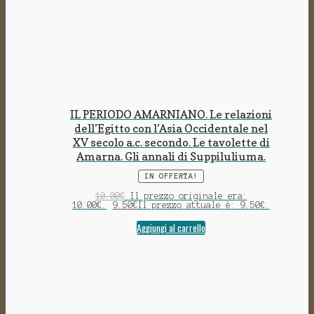
IL PERIODO AMARNIANO. Le relazioni
dell’Egitto con l’Asia Occidentale nel
XV secolo a.c. secondo. Le tavolette di
Amarna. Gli annali di Suppiluliuma.
IN OFFERTA!
10.00
€
Il prezzo originale era:
10.00€.
9.50
€
Il prezzo attuale è: 9.50€.
Aggiungi al carrello