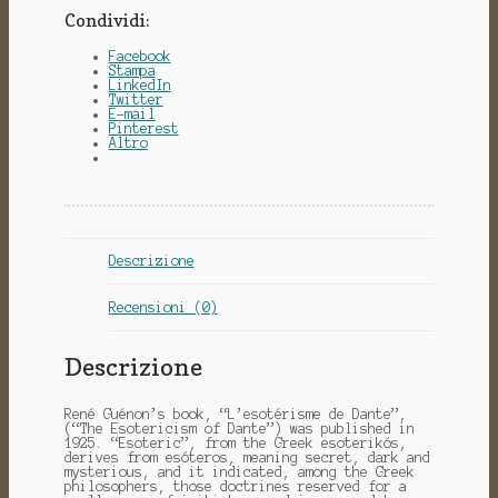
Condividi:
Facebook
Stampa
LinkedIn
Twitter
E-mail
Pinterest
Altro
Descrizione
Recensioni (0)
Descrizione
René Guénon’s book, “L’esotérisme de Dante”,
(“The Esotericism of Dante”) was published in
1925. “Esoteric”, from the Greek esoterikós,
derives from esóteros, meaning secret, dark and
mysterious, and it indicated, among the Greek
philosophers, those doctrines reserved for a