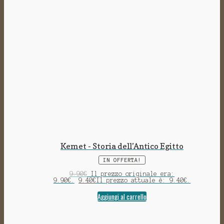
Kemet - Storia dell’Antico Egitto
IN OFFERTA!
9.90
€
Il prezzo originale era:
9.90€.
9.40
€
Il prezzo attuale è: 9.40€.
Aggiungi al carrello