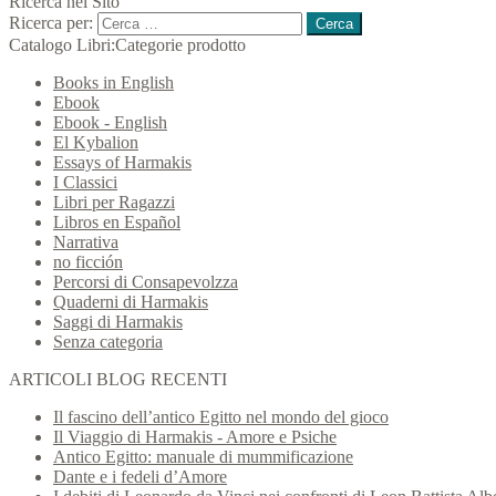
Ricerca nel Sito
Ricerca per:
Catalogo Libri:Categorie prodotto
Books in English
Ebook
Ebook - English
El Kybalion
Essays of Harmakis
I Classici
Libri per Ragazzi
Libros en Español
Narrativa
no ficción
Percorsi di Consapevolzza
Quaderni di Harmakis
Saggi di Harmakis
Senza categoria
ARTICOLI BLOG RECENTI
Il fascino dell’antico Egitto nel mondo del gioco
Il Viaggio di Harmakis - Amore e Psiche
Antico Egitto: manuale di mummificazione
Dante e i fedeli d’Amore