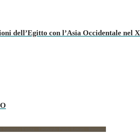
ll’Egitto con l’Asia Occidentale nel XV s
TO
a Sapienza Egizia - Leonardo Paolo Lovari - Brossura