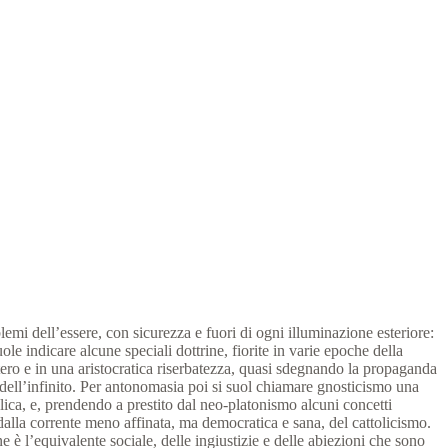
blemi dell’essere, con sicurezza e
fuori di ogni illuminazione esteriore:
e indicare alcune speciali dottrine, fiorite in varie epoche della
stero e in una aristocratica riserbatezza, quasi sdegnando la propaganda
e dell’infinito. Per antonomasia poi si suol chiamare gnosticismo una
gelica, e, prendendo a prestito dal neo-platonismo alcuni concetti
 dalla corrente meno affinata, ma democratica e sana, del cattolicismo.
 è l’equivalente sociale, delle ingiustizie e delle abiezioni che sono