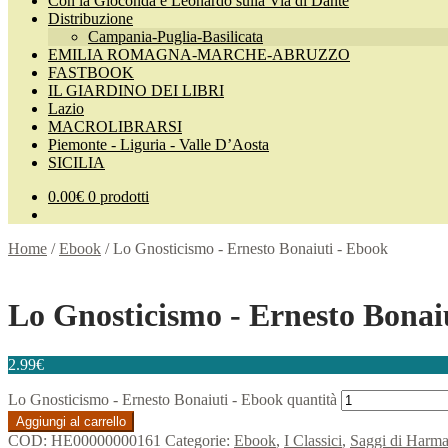
Con la Gioconda e Leonardo sulla Via di Dante
Distribuzione
Campania-Puglia-Basilicata
EMILIA ROMAGNA-MARCHE-ABRUZZO
FASTBOOK
IL GIARDINO DEI LIBRI
Lazio
MACROLIBRARSI
Piemonte - Liguria - Valle D’Aosta
SICILIA
0.00
€
0 prodotti
Home
/
Ebook
/
Lo Gnosticismo - Ernesto Bonaiuti - Ebook
Lo Gnosticismo - Ernesto Bonai
2.99
€
Lo Gnosticismo - Ernesto Bonaiuti - Ebook quantità
Aggiungi al carrello
COD:
HE00000000161
Categorie:
Ebook
,
I Classici
,
Saggi di Harma