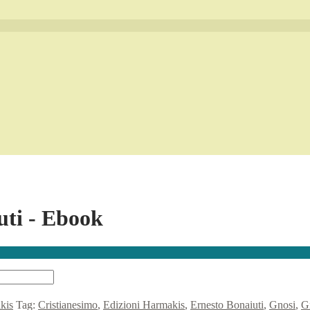
uti - Ebook
kis
Tag:
Cristianesimo
,
Edizioni Harmakis
,
Ernesto Bonaiuti
,
Gnosi
,
G