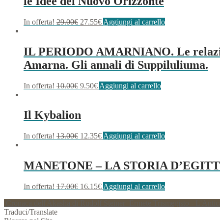
le Idee del Nuovo Orizzonte
In offerta!
29.00
€
27.55
€
Aggiungi al carrello
IL PERIODO AMARNIANO. Le relazioni de
Amarna. Gli annali di Suppiluliuma.
In offerta!
10.00
€
9.50
€
Aggiungi al carrello
Il Kybalion
In offerta!
13.00
€
12.35
€
Aggiungi al carrello
MANETONE – LA STORIA D’EGIT
In offerta!
17.00
€
16.15
€
Aggiungi al carrello
Cronaca dell'Akasha di Rudolf Steiner
Ermete Trismegisto - L'Antic
Traduci/Translate