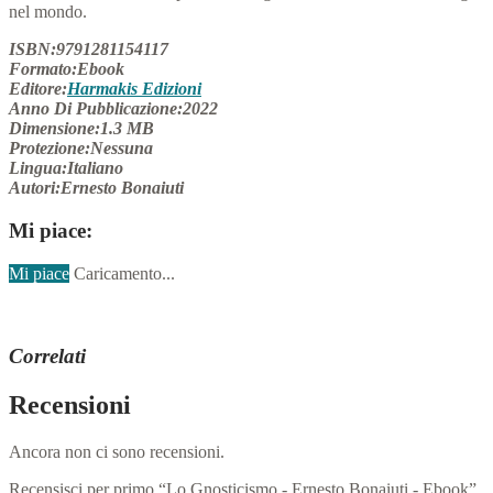
nel mondo.
ISBN:9791281154117
Formato:Ebook
Editore:
Harmakis Edizioni
Anno Di Pubblicazione:2022
Dimensione:1.3 MB
Protezione:Nessuna
Lingua:Italiano
Autori:Ernesto Bonaiuti
Mi piace:
Mi piace
Caricamento...
Correlati
Recensioni
Ancora non ci sono recensioni.
Recensisci per primo “Lo Gnosticismo - Ernesto Bonaiuti - Ebook”