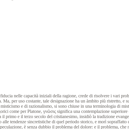
iducia nelle capacità iniziali della ragione, crede di risolvere i vari pro
Ma, per uso costante, tale designazione ha un àmbito più ristretto, e suol
di misticismo e di razionalismo, si sono chiuse in una terminologia di mi
 pitagorici come per Platone, γνῶσις significa una contemplazione superior
a il primo e il terzo secolo del cristianesimo, insidiò la tradizione evan
o alle tendenze sincretistiche di quel periodo storico, e morì sopraffatto
peculazione, è senza dubbio il problema del dolore: e il problema, che ne