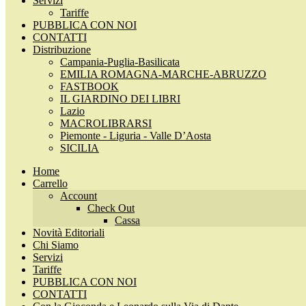
Servizi
Tariffe
PUBBLICA CON NOI
CONTATTI
Distribuzione
Campania-Puglia-Basilicata
EMILIA ROMAGNA-MARCHE-ABRUZZO
FASTBOOK
IL GIARDINO DEI LIBRI
Lazio
MACROLIBRARSI
Piemonte - Liguria - Valle D’Aosta
SICILIA
Home
Carrello
Account
Check Out
Cassa
Novità Editoriali
Chi Siamo
Servizi
Tariffe
PUBBLICA CON NOI
CONTATTI