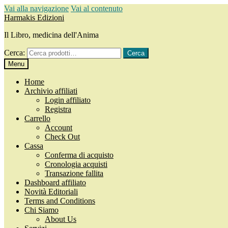
Vai alla navigazione
Vai al contenuto
Harmakis Edizioni
Il Libro, medicina dell'Anima
Cerca:
Cerca
Menu
Home
Archivio affiliati
Login affiliato
Registra
Carrello
Account
Check Out
Cassa
Conferma di acquisto
Cronologia acquisti
Transazione fallita
Dashboard affiliato
Novità Editoriali
Terms and Conditions
Chi Siamo
About Us