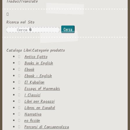
Traduci/Translate
Ricerca nel Sito
Ricerca
per:
Catalogo Libri:Categorie prodotto
Antico Egitto
Books in English
Ebook
Ebook - English
El Kybalion
Essays of Harmakis
I Classici
Libri per Ragazzi
Libros en Español
Narrativa
no ficción
Percorsi di Consapevolzza