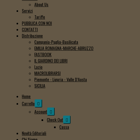
About Us
Servizi
Tariffe
PUBBLICA CON NOI
CONTATTI
Distribuzione
Campania-Puglia-Basilicata
EMILIA ROMAGNA-MARCHE-ABRUZZO
FASTBOOK
IL GIARDINO DEI LIBRI
Lazio
MACROLIBRARSI
Piemonte - Liguria - Valle D’Aosta
SICILIA
Home
Espandi
Carrello
il
Espandi
Account
menu
il
Espandi
Check Out
child
menu
il
Cassa
child
menu
Novità Editoriali
child
Chi Siamo