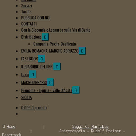
Servizi
Tariffe
PUBBLICA CON NOI
CONTATTI
Con la Gioconda e Leonardo sulla Via di Dante
Espandi
Distribuzione
il
Campania-Puglia-Basilicata
menu
Espandi
EMILIA ROMAGNA-MARCHE-ABRUZZO
child
il
Espandi
FASTBOOK
menu
il
Espandi
IL GIARDINO DEI LIBRI
child
menu
il
Espandi
Lazio
child
menu
il
Espandi
MACROLIBRARSI
child
menu
il
Espandi
Piemonte - Liguria - Valle D’Aosta
child
menu
il
SICILIA
child
menu
0.00
€
0 prodotti
child
Home
Saggi di Harmakis
Antroposofia - Rudolf Steiner -
Paperback