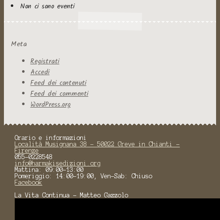
Non ci sono eventi
Meta
Registrati
Accedi
Feed dei contenuti
Feed dei commenti
WordPress.org
Orario e informazioni
Località Musignana 38 - 50022 Greve in Chianti -
Firenze
055-0228548
info@harmakisedizioni.org
Mattina: 09:00-13:00
Pomeriggio: 14:00-19:00, Ven-Sab: Chiuso
Facebook
La Vita Continua - Matteo Gazzolo