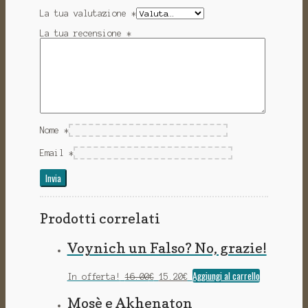
La tua valutazione
*
La tua recensione
*
Nome
*
Email
*
Prodotti correlati
Voynich un Falso? No, grazie!
Il
Il
Aggiungi al carrello
In offerta!
16.00
€
15.20
€
prezzo
prezzo
originale
attuale
Mosè e Akhenaton
era:
è: