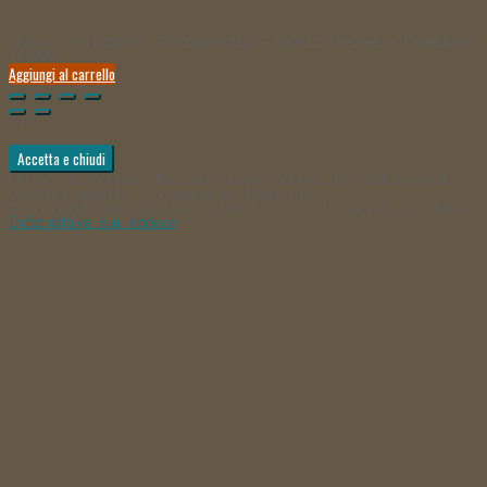
Stai visualizzando:
Antroposofia - Rudolf Steiner - Paperback
14.00
€
Aggiungi al carrello
%d
Privacy & Cookies: This site uses cookies. By continuing to
use this website, you agree to their use.
To find out more, including how to control cookies, see here:
Informativa sui cookie