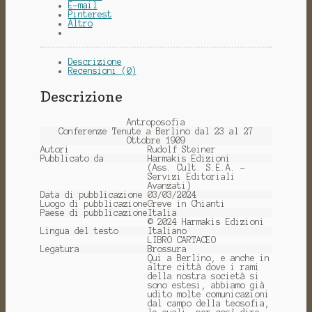
E-mail
Pinterest
Altro
Descrizione
Recensioni (0)
Descrizione
Antroposofia
Conferenze Tenute a Berlino dal 23 al 27
Ottobre 1909
Autori
Rudolf Steiner
Pubblicato da
Harmakis Edizioni
(Ass. Cult. S.E.A. -
Servizi Editoriali
Avanzati)
Data di pubblicazione
03/03/2024
Luogo di pubblicazione
Greve in Chianti
Paese di pubblicazione
Italia
© 2024 Harmakis Edizioni
Lingua del testo
Italiano
LIBRO CARTACEO
Legatura
Brossura
Qui a Berlino, e anche in
altre città dove i rami
della nostra società si
sono estesi, abbiamo già
udito molte comunicazioni
dal campo della teosofia,