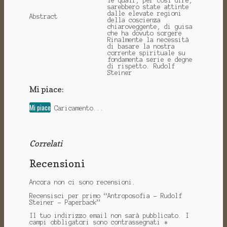
le quali, per così dire,
sarebbero state attinte
dalle elevate regioni
Abstract
della coscienza
chiaroveggente, di guisa
che ha dovuto sorgere
Rinalmente la necessità
di basare la nostra
corrente spirituale su
fondamenta serie e degne
di rispetto. Rudolf
Steiner
Mi piace:
Mi piace
Caricamento...
Correlati
Recensioni
Ancora non ci sono recensioni.
Recensisci per primo “Antroposofia - Rudolf
Steiner - Paperback”
Il tuo indirizzo email non sarà pubblicato.
I
campi obbligatori sono contrassegnati
*