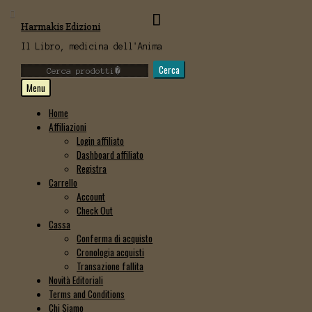
Vai
Vai
Harmakis Edizioni
alla
al
navigazione
contenuto
Il Libro, medicina dell'Anima
Cerca:
Cerca
Menu
Home
Affiliazioni
Login affiliato
Dashboard affiliato
Registra
Carrello
Account
Check Out
Cassa
Conferma di acquisto
Cronologia acquisti
Transazione fallita
Novità Editoriali
Terms and Conditions
Chi Siamo